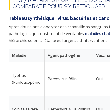
LES 7 MALADIES MORTELLES DU CHAT
COMPARATIF POUR S’Y RETROUGER
Tableau synthétique : virus, bactéries et can
Après douze ans à analyser des échantillons sanguins féli
pathologies qui constituent de véritables
maladies chat
hiérarchie selon la létalité et l’urgence d’intervention :
Maladie
Agent pathogène
Vaccina
Typhus
Parvovirus félin
Oui
(Panleucopénie)
Coryza sévère
Herpèsvirus/Calicivirus
Oui