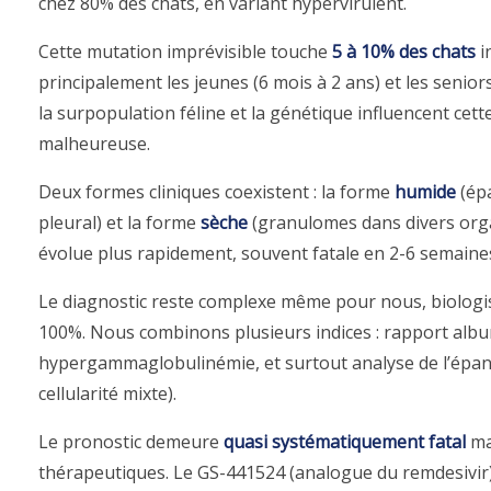
chez 80% des chats, en variant hypervirulent.
Cette mutation imprévisible touche
5 à 10% des chats
i
principalement les jeunes (6 mois à 2 ans) et les seni
la surpopulation féline et la génétique influencent cet
malheureuse.
Deux formes cliniques coexistent : la forme
humide
(ép
pleural) et la forme
sèche
(granulomes dans divers org
évolue plus rapidement, souvent fatale en 2-6 semaine
Le diagnostic reste complexe même pour nous, biologist
100%. Nous combinons plusieurs indices : rapport albu
hypergammaglobulinémie, et surtout analyse de l’épanch
cellularité mixte).
Le pronostic demeure
quasi systématiquement fatal
mal
thérapeutiques. Le GS-441524 (analogue du remdesivir